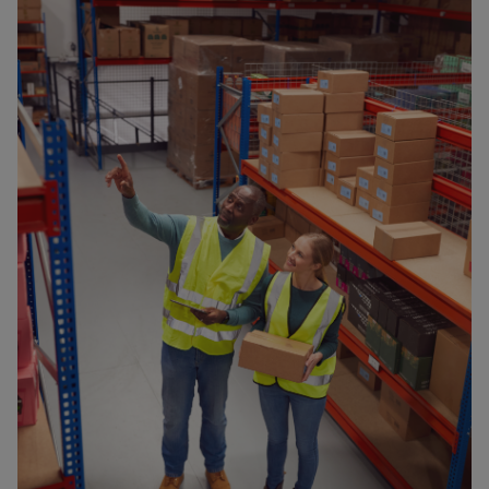
client commande un article qui n'est pas en
stock. Dans ce cas, vous devez gérer des
backorders.
Y a-t-il un nombre insuffisant d'articles en
stock pour finaliser une commande ? Avec
3PL Dynamics, dès que ces articles sont de
nouveau disponibles dans votre entrepôt,
vous pouvez finaliser l'expédition de la
commande.