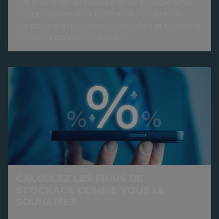
vos machines de mesure et de pesage. Ainsi,
vous pouvez mieux estimer le nombre de
supports d'expédition nécessaires et réduire le
transport de volume inutilisé.
CALCULEZ LES FRAIS DE
STOCKAGE COMME VOUS LE
SOUHAITEZ