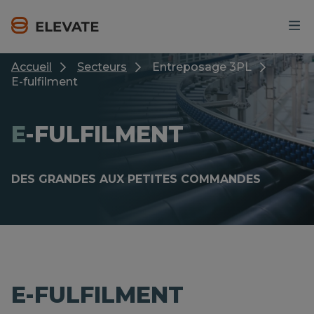
Skip
to
main
content
Accueil
Secteurs
Entreposage 3PL
E-fulfilment
E
-FULFILMENT
DES GRANDES AUX PETITES COMMANDES
E-FULFILMENT