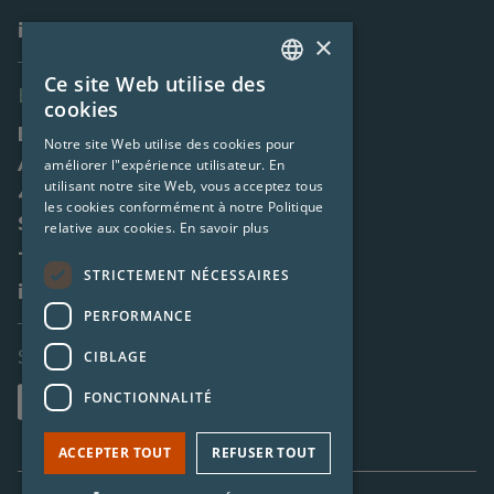
info@elevate-it.fr
×
Ce site Web utilise des
DUTCH
Elevate Spain
cookies
SPANISH
Elevate-IT SL
Notre site Web utilise des cookies pour
Av. de Aragón 30, 12º a-b-c
améliorer l"expérience utilisateur. En
FRENCH
utilisant notre site Web, vous acceptez tous
46021 Valencia
les cookies conformément à notre Politique
Spain
relative aux cookies.
En savoir plus
+34 960 25 94 01
STRICTEMENT NÉCESSAIRES
info@elevate-it.es
PERFORMANCE
Social links
CIBLAGE
FONCTIONNALITÉ
ACCEPTER TOUT
REFUSER TOUT