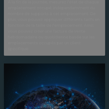
À la fin de la journée, mesurez l'état de chaque
emplacement occupé, indépendamment du
nombre de supports à cet emplacement. De
plus, vous pouvez appliquer différents tarifs en
fonction de la taille de l'emplacement. Ainsi,
vous pouvez créer une facture de vente
hebdomadaire ou quotidienne basée sur les
emplacements occupés par un client
spécifique.