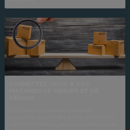
enregistrer.
CONNECTEZ-VOUS À VOS
MACHINES DE MESURE ET DE
PESAGE
Enrichissez vos données de base et
enregistrez le poids des articles directement
dans 3PL Dynamics grâce à la connexion avec