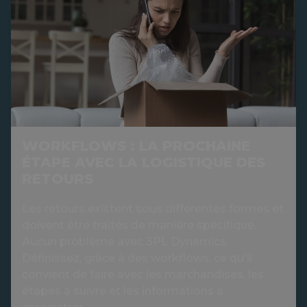
WORKFLOWS : LA PROCHAINE
ÉTAPE AVEC LA LOGISTIQUE DES
RETOURS
Les retours existent sous différentes formes et
doivent être traités de manière spécifique.
Aucun problème avec 3PL Dynamics.
Définissez, grâce à des workflows, ce qu'il
convient de faire avec les marchandises, les
étapes à suivre et les informations à