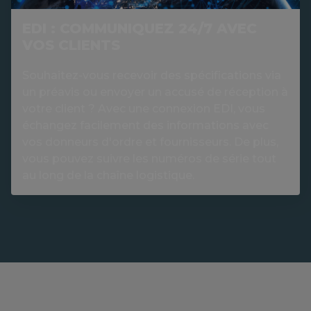
EDI : COMMUNIQUEZ 24/7 AVEC
VOS CLIENTS
Souhaitez-vous recevoir des spécifications via
un préavis ou envoyer un accusé de réception à
votre client ? Avec une connexion EDI, vous
échangez facilement des informations avec
vos donneurs d'ordre et fournisseurs. De plus,
vous pouvez suivre les numéros de série tout
au long de la chaîne logistique.