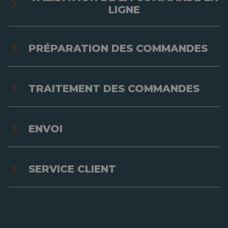
LIGNE
Toutes les options de livraison et de retrait
clairement affichées.
PRÉPARATION DES COMMANDES
Déterminez (automatiquement) depuis votre
WMS la méthode d'expédition la meilleure, la
plus rapide ou la moins coûteuse.
TRAITEMENT DES COMMANDES
Automatisez l'ensemble du processus
d'expédition, y compris la réservation de
transport et l'impression des étiquettes.
ENVOI
Informez vos clients de l'état des envois grâce
au suivi Track & Trace.
SERVICE CLIENT
Réagissez de manière proactive aux
problèmes qui surviennent de manière
imprévue pendant le transport.