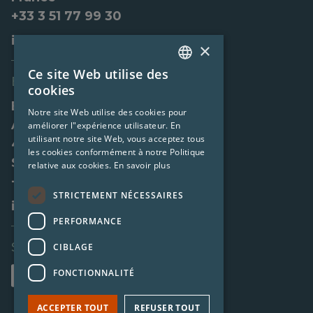
+33 3 51 77 99 30
info@elevate-it.fr
×
Ce site Web utilise des
DUTCH
Elevate Spain
cookies
SPANISH
Elevate-IT SL
Notre site Web utilise des cookies pour
Av. de Aragón 30, 12º a-b-c
améliorer l"expérience utilisateur. En
FRENCH
utilisant notre site Web, vous acceptez tous
46021 Valencia
les cookies conformément à notre Politique
Spain
relative aux cookies.
En savoir plus
+34 960 25 94 01
STRICTEMENT NÉCESSAIRES
info@elevate-it.es
PERFORMANCE
Social links
CIBLAGE
FONCTIONNALITÉ
ACCEPTER TOUT
REFUSER TOUT