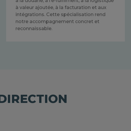
à la douane, à l’e-fulfilment, à la logistique
à valeur ajoutée, à la facturation et aux
intégrations. Cette spécialisation rend
notre accompagnement concret et
reconnaissable.
DIRECTION