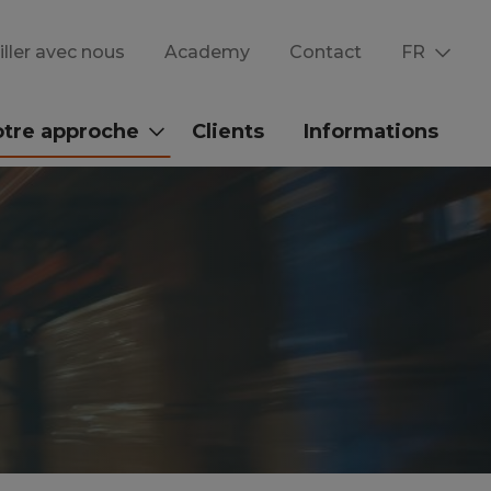
iller avec nous
Academy
Contact
FR
tre approche
Clients
Informations